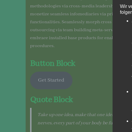
methodologies via cross-media leadership. Drama
Wir v
folge
monetize seamless infomediaries via principle-c
functionalities. Seamlessly morph cross functiona
outsourcing via team building meta-services. Intri
embrace installed base products for enabled testi
procedures.
Button Block
Get Started
Quote Block
Take up one idea, make that one idea your life. 
nerves, every part of your body be full of that 