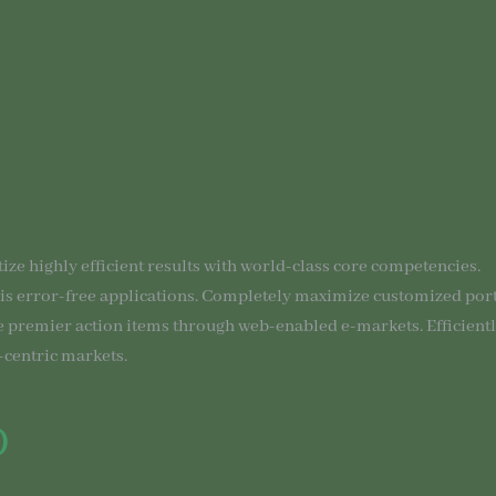
ize highly efficient results with world-class core competencies.
vis error-free applications. Completely maximize customized port
te premier action items through web-enabled e-markets. Efficient
t-centric markets.
)