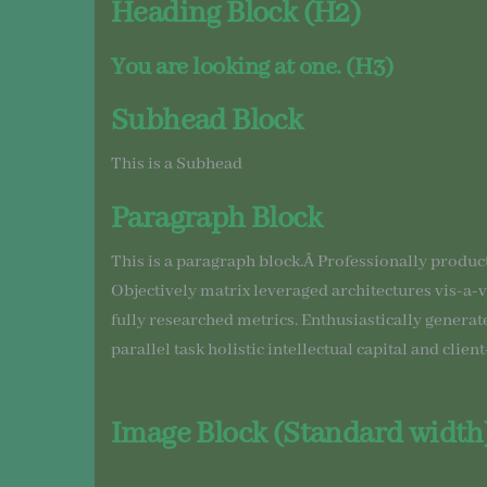
Heading Block (H2)
You are looking at one. (H3)
Subhead Block
This is a Subhead
Paragraph Block
This is a paragraph block.Â Professionally product
Objectively matrix leveraged architectures vis-a-
fully researched metrics. Enthusiastically genera
parallel task holistic intellectual capital and clien
Image Block (Standard
width