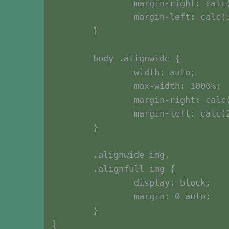
		margin-right: calc(50% - 50vw);

		margin-left: calc(50% - 50vw);

	}

	body .alignwide {

		width: auto;

		max-width: 1000%;

		margin-right: calc(25% - 25vw);

		margin-left: calc(25% - 25vw);

	}

	.alignwide img,

	.alignfull img {

		display: block;

		margin: 0 auto;

	}

}