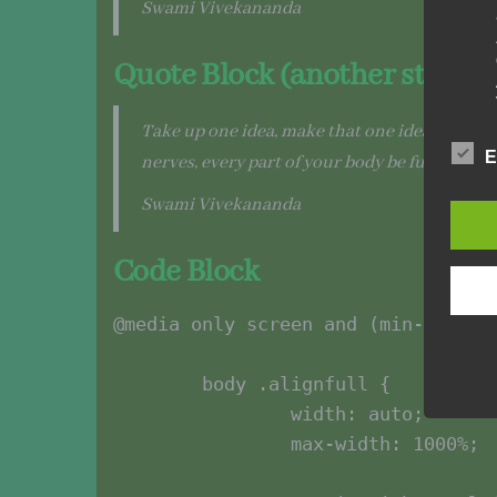
Swami Vivekananda
Quote Block (another style)
Take up one idea, make that one idea your life
E
nerves, every part of your body be full of that 
Swami Vivekananda
Code Block
@media only screen and (min-width: 
	body .alignfull {

		width: auto;

		max-width: 1000%;
