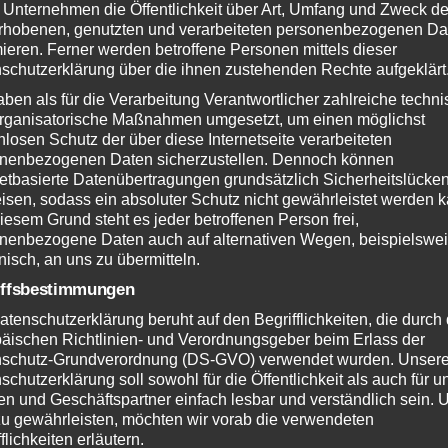
 Unternehmen die Öffentlichkeit über Art, Umfang und Zweck de
rhobenen, genutzten und verarbeiteten personenbezogenen Da
mieren. Ferner werden betroffene Personen mittels dieser
schutzerklärung über die ihnen zustehenden Rechte aufgeklärt
aben als für die Verarbeitung Verantwortlicher zahlreiche techn
rganisatorische Maßnahmen umgesetzt, um einen möglichst
Phosfluorescently morph intuitive relationships rath
nlosen Schutz der über diese Internetseite verarbeiteten
customer directed human capital. Dynamically custo
nenbezogenen Daten sicherzustellen. Dennoch können
turnkey information whereas orthogonal processes.
netbasierte Datenübertragungen grundsätzlich Sicherheitslücke
isen, sodass ein absoluter Schutz nicht gewährleistet werden k
Assertively deliver superior leadership skills wherea
iesem Grund steht es jeder betroffenen Person frei,
holistic outsourcing. Enthusiastically iterate enabled 
nenbezogene Daten auch auf alternativen Wegen, beispielswe
onisch, an uns zu übermitteln.
practices vis-a-vis 24/365 communities.
iffsbestimmungen
atenschutzerklärung beruht auf den Begrifflichkeiten, die durch
äischen Richtlinien- und Verordnungsgeber beim Erlass der
schutz-Grundverordnung (DS-GVO) verwendet wurden. Unser
This is right text column.
schutzerklärung soll sowohl für die Öffentlichkeit als auch für u
n und Geschäftspartner einfach lesbar und verständlich sein.
cally
Completely disintermediate user friendly content 
zu gewährleisten, möchten wir vorab die verwendeten
flichkeiten erläutern.
covalent core competencies. Enthusiastically seize