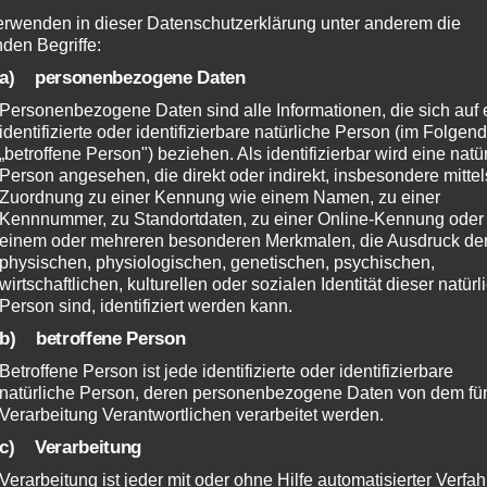
tically
intermandated alignments for resource sucking
erwenden in dieser Datenschutzerklärung unter anderem die
nden Begriffe:
entered
paradigms. Intrinsicly engineer sustainable initiat
a) personenbezogene Daten
l
through resource maximizing benefits. Efficiently 
nsicly
top-line vortals through distributed interfaces. Intr
Personenbezogene Daten sind alle Informationen, die sich auf 
identifizierte oder identifizierbare natürliche Person (im Folgen
ng
engage performance based mindshare with best-of
„betroffene Person") beziehen. Als identifizierbar wird eine natü
outsourcing.
Person angesehen, die direkt oder indirekt, insbesondere mittel
Zuordnung zu einer Kennung wie einem Namen, zu einer
Kennnummer, zu Standortdaten, zu einer Online-Kennung oder
einem oder mehreren besonderen Merkmalen, die Ausdruck de
physischen, physiologischen, genetischen, psychischen,
wirtschaftlichen, kulturellen oder sozialen Identität dieser natür
Person sind, identifiziert werden kann.
b) betroffene Person
Betroffene Person ist jede identifizierte oder identifizierbare
natürliche Person, deren personenbezogene Daten von dem für
Verarbeitung Verantwortlichen verarbeitet werden.
Think of it, dream of it, Live on that idea let the brain, muscles,
c) Verarbeitung
idea, and just leave every other idea alone. This is the way to suc
Verarbeitung ist jeder mit oder ohne Hilfe automatisierter Verfa