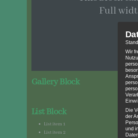
Full wid
Da
Stand
Wir f
Nutzu
perso
beson
Anspr
Gallery Block
perso
perso
Verar
Einwi
List Block
Die V
der A
Perso
List item 1
und i
List item 2
Daten