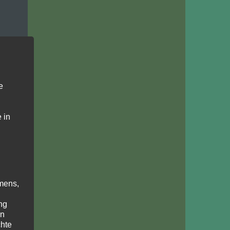
e
 in
mens,
ng
en
chte