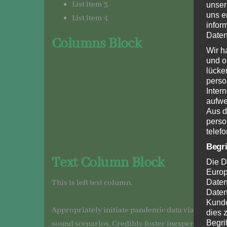
List item 3
unser
uns e
List item 4
infor
Daten
Columns Block
Wir h
und o
lücke
perso
Inter
aufwe
Aus d
perso
telef
Begr
Text Column Block
Die D
Europ
This is left text column.
Daten
Daten
Kunde
Appropriately initiate pandemic data via economi
dies 
Begrif
sound scenarios. Credibly foster inexpensive