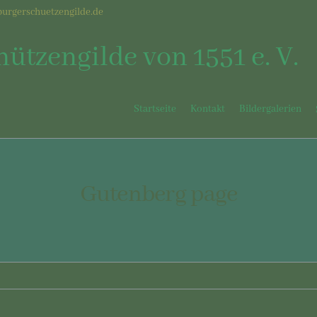
urgerschuetzengilde.de
ützengilde von 1551 e. V.
Startseite
Kontakt
Bildergalerien
Gutenberg page